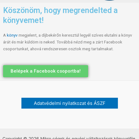
Köszönöm, hogy megrendelted a
könyvemet!
A
könyv
megjelent, a díjbekérőn keresztül legyél szíves elutalni a könyv
árát és már küldöm is neked. Továbbá nézd meg a zárt Facebook
csoportunkat, ahová rendszeresen osztok meg tartalmakat.
Belépek a Facebook csoportba!
Adatvédelmi nyilatkozat és ÁSZF
Copyright © 2026 Mikro cégek és egyéni vállalkozások könyvelője.