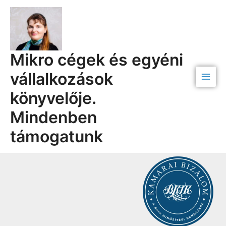
Skip
Main
to
Men
content
Mikro cégek és egyéni
vállalkozások
könyvelője.
Mindenben
támogatunk