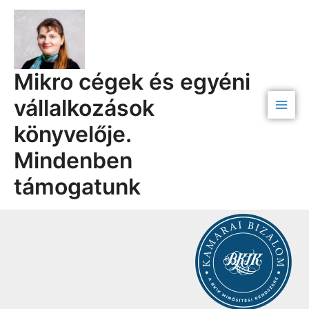
Skip
Main
to
Men
content
Mikro cégek és egyéni
vállalkozások
könyvelője.
Mindenben
támogatunk